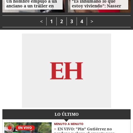
Un hombre empujó a un
“Es inhumano lo que
anciano a un tráiler en
estoy viviendo”: Nasser
movimiento y le causó la
Hilsaca pidió auxilio
muerte
desde el hospital
Atlántida
<
1
2
3
4
>
LO ÚLTIMO
MINUTO A MINUTO
EN VIVO: "Pin" Gutiérrez no