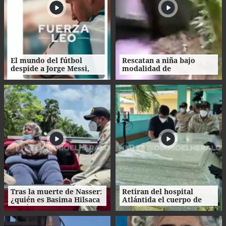
El mundo del fútbol
Rescatan a niña bajo
despide a Jorge Messi,
modalidad de
padre del astro argentino
matrimonio servil en
Ecuador
Tras la muerte de Nasser:
Retiran del hospital
¿quién es Basima Hilsaca
Atlántida el cuerpo de
y cuál es su historia?
Nasser Hilsaca