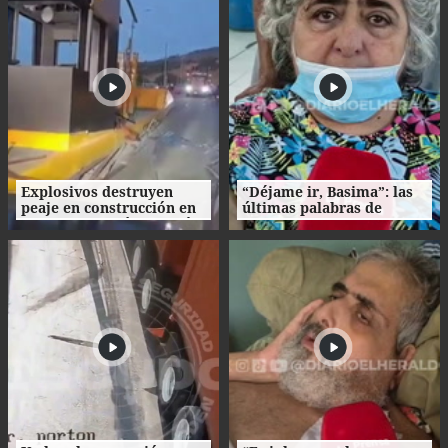
Explosivos destruyen
“Déjame ir, Basima”: las
peaje en construcción en
últimas palabras de
Colombia un día después
Nasser Hilsaca antes de
de la investidura de De la
morir
Espriella