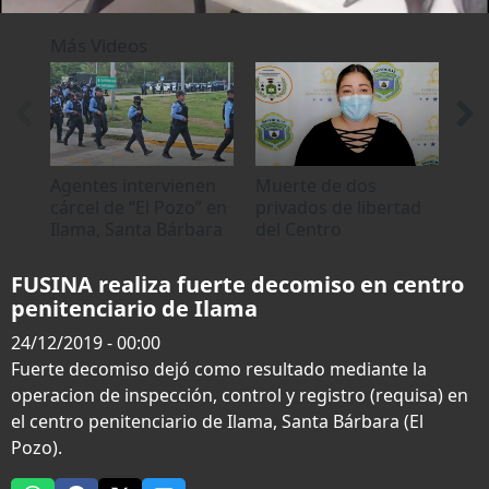
0
seconds
Más Videos
of
0
seconds
Agentes intervienen
Muerte de dos
Aut
cárcel de “El Pozo” en
privados de libertad
otr
Ilama, Santa Bárbara
del Centro
cár
Penitenciario de
Bá
Ilama, Santa Bárbara
FUSINA realiza fuerte decomiso en centro
penitenciario de Ilama
24/12/2019 - 00:00
Fuerte decomiso dejó como resultado mediante la
operacion de inspección, control y registro (requisa) en
el centro penitenciario de Ilama, Santa Bárbara (El
Pozo).