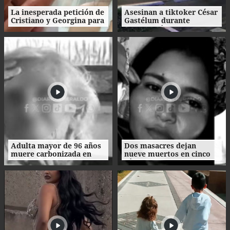
La inesperada petición de
Asesinan a tiktoker César
Cristiano y Georgina para
Gastélum durante
su boda
transmisión en vivo en
México
Adulta mayor de 96 años
Dos masacres dejan
muere carbonizada en
nueve muertos en cinco
incendio en San Manuel,
días en el norte de
Cortés
Honduras