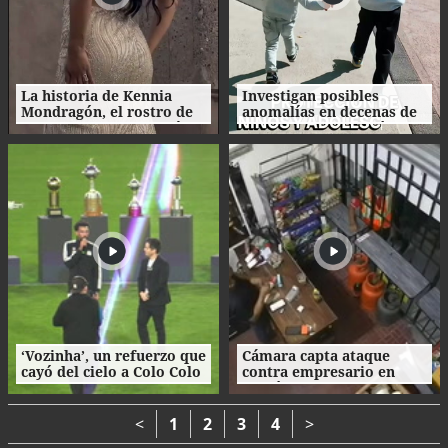
La historia de Kennia
Investigan posibles
Mondragón, el rostro de
anomalías en decenas de
Miss Francisco Morazán
procesos de adopción en
que busca la corona
Honduras
nacional
‘Vozinha’, un refuerzo que
Cámara capta ataque
cayó del cielo a Colo Colo
contra empresario en
como su camiseta en la
Danlí
bienvenida
<
1
2
3
4
>