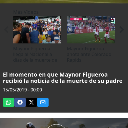
0
seconds
Más Videos
of
0
seconds
Maynor Figueroa
Maynor Figueroa
Lle
llega al Nacional a
anota ante Colorado
con
días de la muerte de
Rapids
Fig
su padre
mue
El momento en que Maynor Figueroa
recibió la noticia de la muerte de su padre
15/05/2019 - 00:00