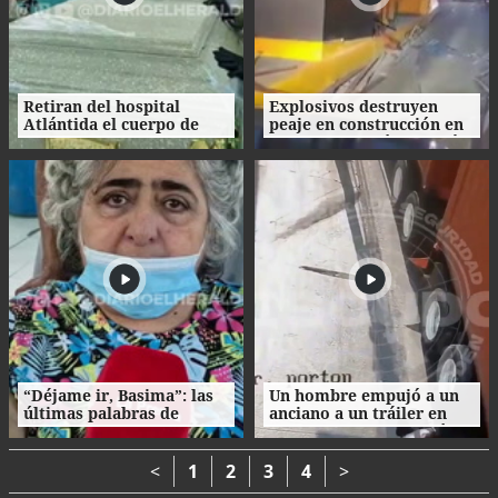
Retiran del hospital
Explosivos destruyen
Atlántida el cuerpo de
peaje en construcción en
Nasser Hilsaca
Colombia un día después
de la investidura de De la
Espriella
“Déjame ir, Basima”: las
Un hombre empujó a un
últimas palabras de
anciano a un tráiler en
Nasser Hilsaca antes de
movimiento y le causó la
morir
muerte
<
1
2
3
4
>