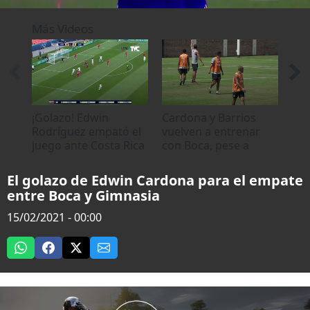
0
seconds
Más Videos
of
0
seconds
¡Golazo! Edwin
Cardona y Barrios
La 
Rodríguez empató el
vuelven a entrenar
púb
juego ante Costa Rica
con Boca, pese a
Edw
denuncia
El golazo de Edwin Cardona para el empate
entre Boca y Gimnasia
15/02/2021 - 00:00