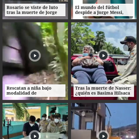
Rosario se viste de luto
El mundo del fútbol
tras la muerte de Jorge
despide a Jorge Messi,
Messi
padre del astro argentino
Rescatan a niña bajo
Tras la muerte de Nasser:
modalidad de
¿quién es Basima Hilsaca
matrimonio servil en
y cuál es su historia?
Ecuador