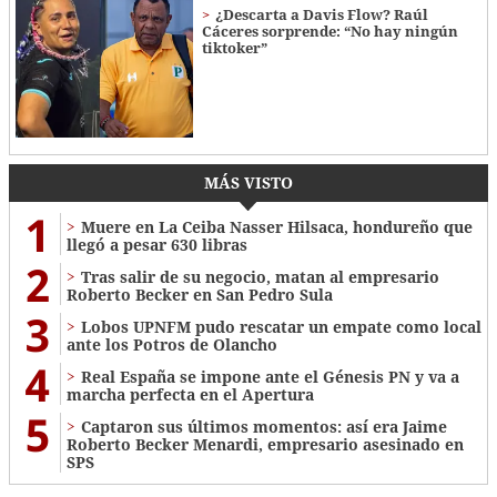
¿Descarta a Davis Flow? Raúl
Cáceres sorprende: “No hay ningún
tiktoker”
MÁS VISTO
1
Muere en La Ceiba Nasser Hilsaca, hondureño que
llegó a pesar 630 libras
2
Tras salir de su negocio, matan al empresario
Roberto Becker en San Pedro Sula
3
Lobos UPNFM pudo rescatar un empate como local
ante los Potros de Olancho
4
Real España se impone ante el Génesis PN y va a
marcha perfecta en el Apertura
5
Captaron sus últimos momentos: así era Jaime
Roberto Becker Menardi​​​, empresario asesinado en
SPS