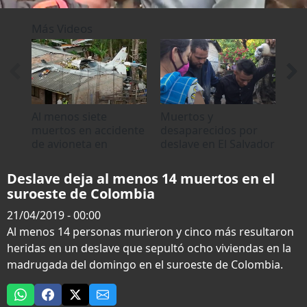
0
seconds
Más Videos
of
0
seconds
Al menos siete
Muertos y
37 
muertos en accidente
desaparecidos por
Vie
de avioneta en
deslave en El Salvador
inu
suroeste de Colombia
des
Deslave deja al menos 14 muertos en el
suroeste de Colombia
21/04/2019 - 00:00
Al menos 14 personas murieron y cinco más resultaron
heridas en un deslave que sepultó ocho viviendas en la
madrugada del domingo en el suroeste de Colombia.