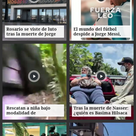
Rosario se viste de luto
El mundo del fútbol
tras la muerte de Jorge
despide a Jorge Messi,
Messi
padre del astro argentino
Rescatan a niña bajo
Tras la muerte de Nasser:
modalidad de
¿quién es Basima Hilsaca
matrimonio servil en
y cuál es su historia?
Ecuador