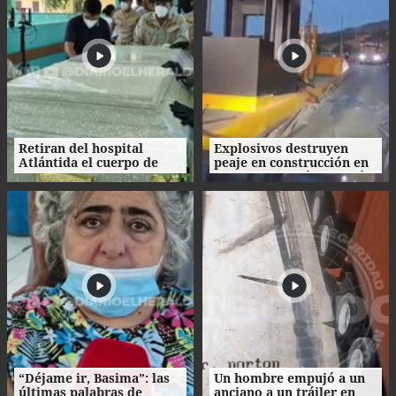
Retiran del hospital
Explosivos destruyen
Atlántida el cuerpo de
peaje en construcción en
Nasser Hilsaca
Colombia un día después
de la investidura de De la
Espriella
“Déjame ir, Basima”: las
Un hombre empujó a un
últimas palabras de
anciano a un tráiler en