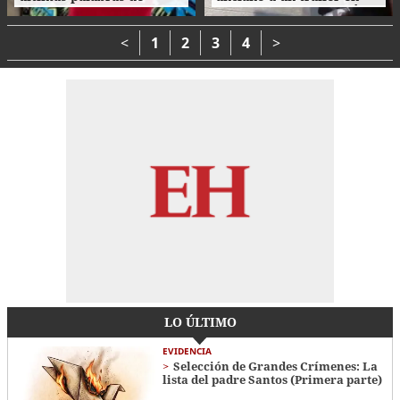
Nasser Hilsaca antes de
movimiento y le causó la
morir
muerte
<
1
2
3
4
>
LO ÚLTIMO
EVIDENCIA
Selección de Grandes Crímenes: La
lista del padre Santos (Primera parte)