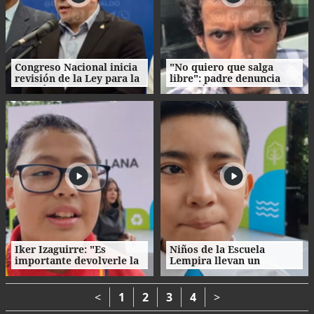
Congreso Nacional inicia
"No quiero que salga
revisión de la Ley para la
libre": padre denuncia
Gestión Integral de
agresión de su propio
Residuos en Honduras
hijo en La Ceiba
Iker Izaguirre: "Es
Niños de la Escuela
importante devolverle la
Lempira llevan un
vida a las zonas verdes de
mensaje de conciencia
Honduras"
ambiental a Honduras
<
1
2
3
4
>