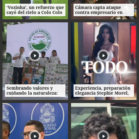
‘Vozinha’, un refuerzo que
Cámara capta ataque
cayó del cielo a Colo Colo
contra empresario en
como su camiseta en la
Danlí
bienvenida
Sembrando valores y
Experiencia, preparación
cuidando la naturaleza:
elegancia Stephie Morel,
así fue la clausura de las
Miss Cortés va por la
Escuelas Amigables con el
corona de Miss Honduras
Ambiente
2026