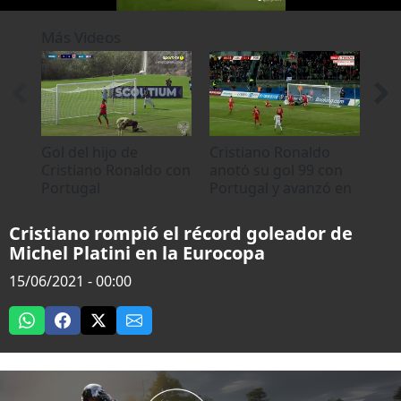
0
of
Más Videos
19
seconds
Gol del hijo de
Cristiano Ronaldo
Cristiano Ronaldo con
anotó su gol 99 con
Portugal
Portugal y avanzó en
la Eurocopa
Cristiano rompió el récord goleador de
Michel Platini en la Eurocopa
15/06/2021 - 00:00