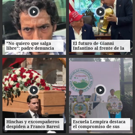
"No quiero que salga
El futuro de Gianni
libre": padre denuncia
Infantino al frente de la
agresión de su propio
FIFA enfrenta
hijo en La Ceiba
cuestionamientos
Hinchas y excompañeros
Escuela Lempira destaca
despiden a Franco Baresi
el compromiso de sus
con un último 'Ciao
niños con el cuidado del