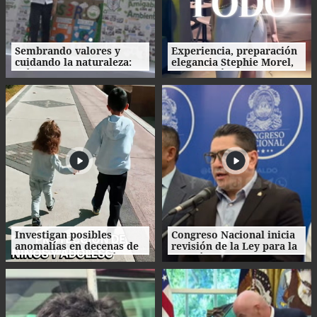
Sembrando valores y
Experiencia, preparación
cuidando la naturaleza:
elegancia Stephie Morel,
así fue la clausura de las
Miss Cortés va por la
Escuelas Amigables con el
corona de Miss Honduras
Ambiente
2026
Investigan posibles
Congreso Nacional inicia
anomalías en decenas de
revisión de la Ley para la
procesos de adopción en
Gestión Integral de
Honduras
Residuos en Honduras