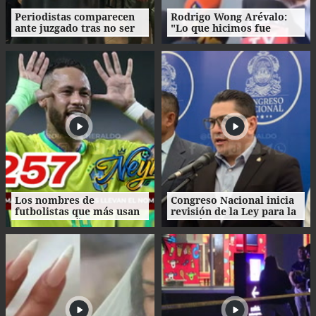
Periodistas comparecen
Rodrigo Wong Arévalo:
ante juzgado tras no ser
"Lo que hicimos fue
notificados de
contar los hechos" tras
reprogramación de
acudir al Juzgado Penal
audiencia de Roosevelt
Hernández
Los nombres de
Congreso Nacional inicia
futbolistas que más usan
revisión de la Ley para la
los hondureños para sus
Gestión Integral de
hijos
Residuos en Honduras