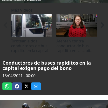
0
seconds
Más Videos
of
0
seconds
Tirotean a dos
Atentan contra
Hie
conductores de bus
conductor de bus
bus
rapidito en la capital
rapidito en la capital
ata
de
Conductores de buses rapiditos en la
capital exigen pago del bono
15/04/2021 - 00:00