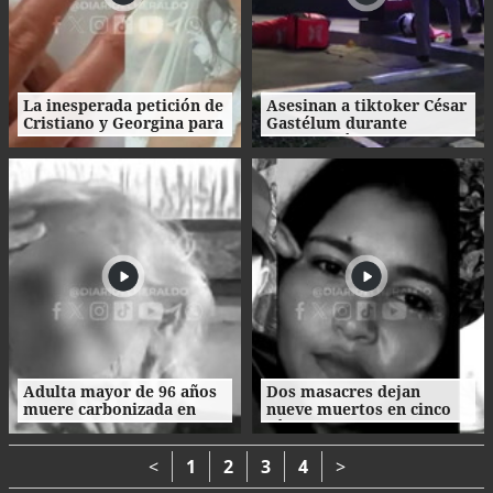
La inesperada petición de
Asesinan a tiktoker César
Cristiano y Georgina para
Gastélum durante
su boda
transmisión en vivo en
México
Adulta mayor de 96 años
Dos masacres dejan
muere carbonizada en
nueve muertos en cinco
incendio en San Manuel,
días en el norte de
Cortés
Honduras
<
1
2
3
4
>