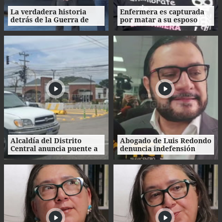
La verdadera historia
Enfermera es capturada
detrás de la Guerra de
por matar a su esposo
1969: el mito de la
tras crimen de su amante
"Guerra del Fútbol"
en Honduras
Alcaldía del Distrito
Abogado de Luis Redondo
Central anuncia puente a
denuncia indefensión
desnivel en Loarque para
ante investigaciones
2027
contra la extinta
Comisión Permanente