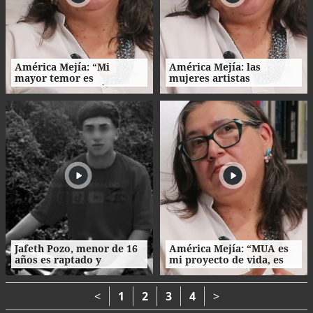
América Mejía: “Mi
América Mejía: las
mayor temor es
mujeres artistas
traicionarme a mí
enfrentan barreras entre
misma"
la creación, el trabajo y el
hogar
Jafeth Pozo, menor de 16
América Mejía: “MUA es
años es raptado y
mi proyecto de vida, es
asesinado tras cita en
parte de mi esencia”
Tegucigalpa
<
1
2
3
4
>