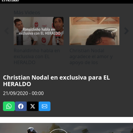
0
of
Más Videos
5
minutes,
19
seconds
Ronaldinho habla en
Christian Nodal
Chr
exclusiva con EL
agradece el amor y
ing
HERALDO
apoyo de los
eme
hondureños
hos
Christian Nodal en exclusiva para EL
HERALDO
21/09/2020 - 00:00