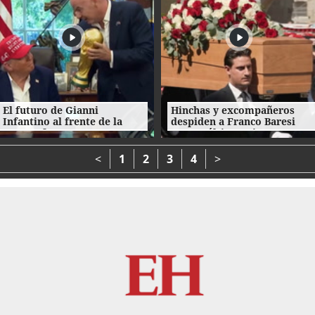
El futuro de Gianni
Hinchas y excompañeros
Infantino al frente de la
despiden a Franco Baresi
FIFA enfrenta
con un último 'Ciao
cuestionamientos
capitano'
<
1
2
3
4
>