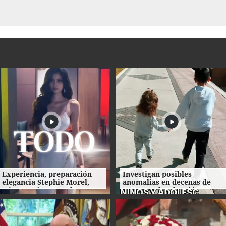
Experiencia, preparación
Investigan posibles
elegancia Stephie Morel,
anomalías en decenas de
Miss Cortés va por la corona
procesos de adopción en
de Miss Honduras 2026
Honduras