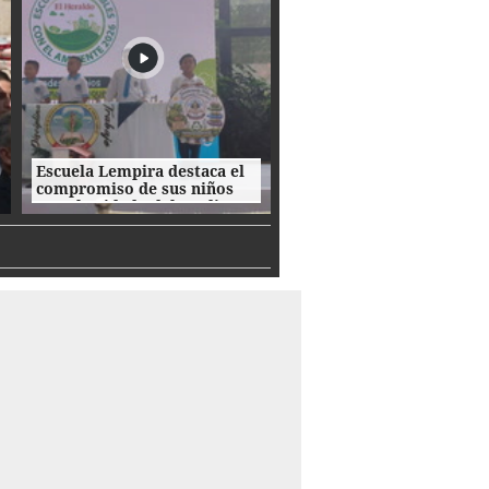
Escuela Lempira destaca el
compromiso de sus niños
con el cuidado del medio
ambiente