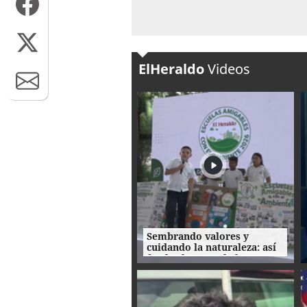
ElHeraldo
Videos
Sembrando valores y
cuidando la naturaleza: así
fue la clausura de las
Escuelas Amigables con el
Ambiente