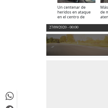
Un centenar de
Más
heridos en ataque
de 
en el centro de
ate
Kabul
en 
27/09/2020 - 00:00