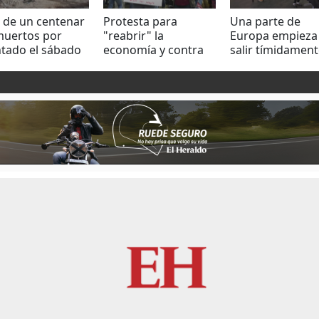
 de un centenar
Protesta para
Una parte de
muertos por
"reabrir" la
Europa empieza
ntado el sábado
economía y contra
salir tímidament
Somalia
el confinamiento en
del confinamien
Pensilvania