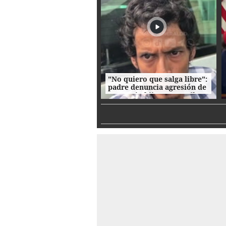
"No quiero que salga libre":
padre denuncia agresión de
su propio hijo en La Ceiba