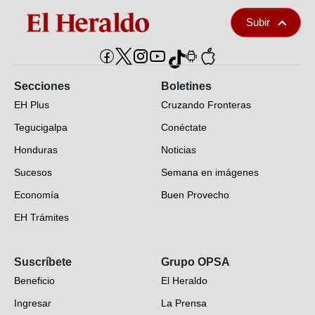
Subir
Secciones
Boletines
EH Plus
Cruzando Fronteras
Tegucigalpa
Conéctate
Honduras
Noticias
Sucesos
Semana en imágenes
Economía
Buen Provecho
EH Trámites
Opinión
Suscríbete
Grupo OPSA
EH Verifica
Beneficio
El Heraldo
Fotogalerías
Ingresar
La Prensa
Deportes