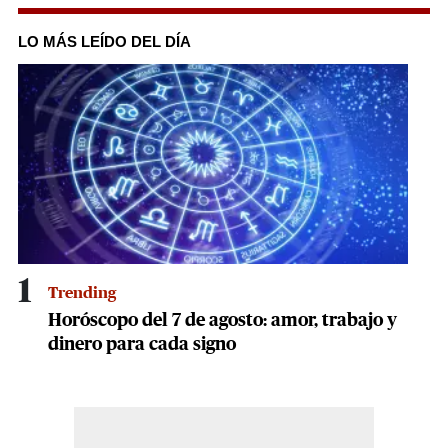
0
seconds
of
LO MÁS LEÍDO DEL DÍA
3
minutes,
5
seconds
1
Trending
Horóscopo del 7 de agosto: amor, trabajo y
dinero para cada signo