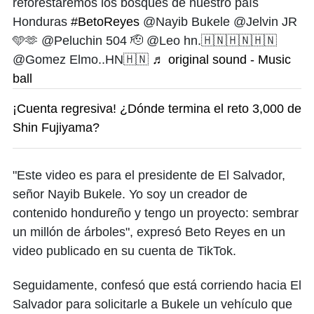
reforestaremos los bosques de nuestro país
Honduras
#BetoReyes
@Nayib Bukele @Jelvin JR
🩵🫶 @Peluchin 504 🫡 @Leo hn.🇭🇳🇭🇳🇭🇳
@Gomez Elmo..HN🇭🇳
♬ original sound - Music
ball
¡Cuenta regresiva! ¿Dónde termina el reto 3,000 de
Shin Fujiyama?
"Este video es para el presidente de El Salvador,
señor Nayib Bukele. Yo soy un creador de
contenido hondureño y tengo un proyecto: sembrar
un millón de árboles", expresó Beto Reyes en un
video publicado en su cuenta de TikTok.
Seguidamente, confesó que está corriendo hacia El
Salvador para solicitarle a Bukele un vehículo que