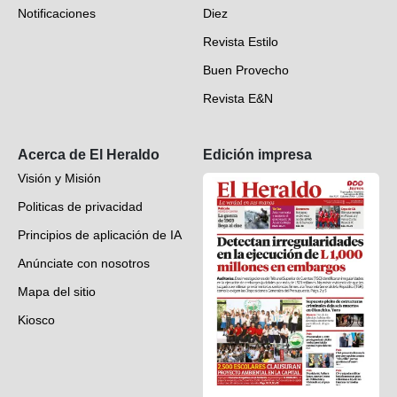
Notificaciones
Diez
Videos
Revista Estilo
Hondureños en el mundo
Buen Provecho
Revista E&N
Suscripción
Acerca de El Heraldo
Edición impresa
Visión y Misión
Politicas de privacidad
Principios de aplicación de IA
Anúnciate con nosotros
Mapa del sitio
Kiosco
Preguntas frecuentes
Contáctenos