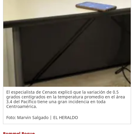
El especialista de Cenaos explicó que la variación de 0.5
grados centígrados en la temperatura promedio en el área
3.4 del Pacífico tiene una gran incidencia en toda
Centroamérica.
Foto: Marvin Salgado | EL HERALDO
Rommel Roque