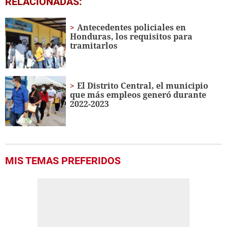
RELACIONADAS:
seconds
of
25
Antecedentes policiales en
seconds
Honduras, los requisitos para
tramitarlos
El Distrito Central, el municipio
que más empleos generó durante
2022-2023
MIS TEMAS PREFERIDOS