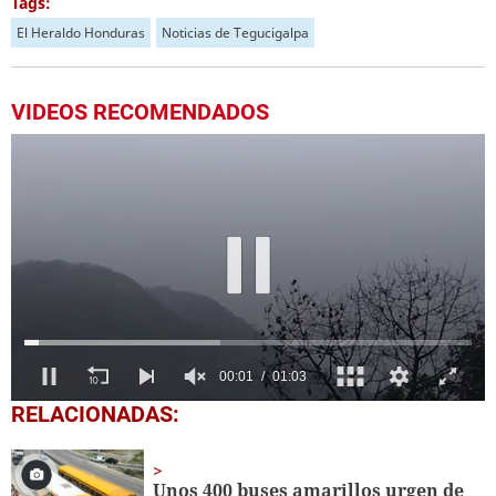
Tags:
El Heraldo Honduras
Noticias de Tegucigalpa
VIDEOS RECOMENDADOS
0
RELACIONADAS:
of
1
minute,
3
Unos 400 buses amarillos urgen de