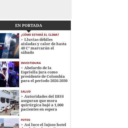
EN PORTADA
¿CÓMO ESTARÁ EL CLIMA?
Lluvias débiles
aisladas y calor de hasta
40 C° marcarán el
sábado
INVESTIDURA
Abelardo de la
Espriella jura como
presidente de Colombia
para el periodo 2026-2030
SALUD
Autoridades del IHSS
aseguran que mora
quirúrgica bajó a 1,000
pacientes en espera
FOTOS
Así luce el lujoso hotel