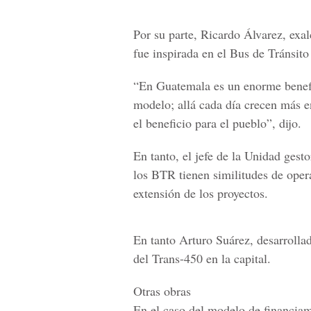
Por su parte,
Ricardo Álvarez, exal
fue inspirada en el Bus de Tránsi
“En
Guatemala
es un enorme benefi
modelo; allá cada día crecen más e
el beneficio para el pueblo
”, dijo.
En tanto, el jefe de la Unidad gest
los
BTR
tienen similitudes de oper
extensión de los proyectos.
En tanto
Arturo Suárez
, desarrolla
del Trans-450 en la capital.
Otras obras
En el caso del modelo de financiami