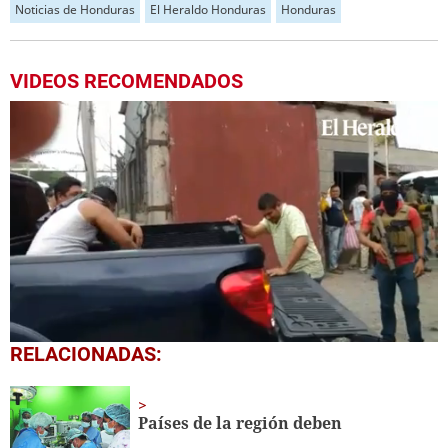
Noticias de Honduras
El Heraldo Honduras
Honduras
VIDEOS RECOMENDADOS
0
RELACIONADAS:
seconds
of
1
minute,
Países de la región deben
22
seconds