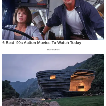
6 Best '90s Action Movies To Watch Today
Brainberries