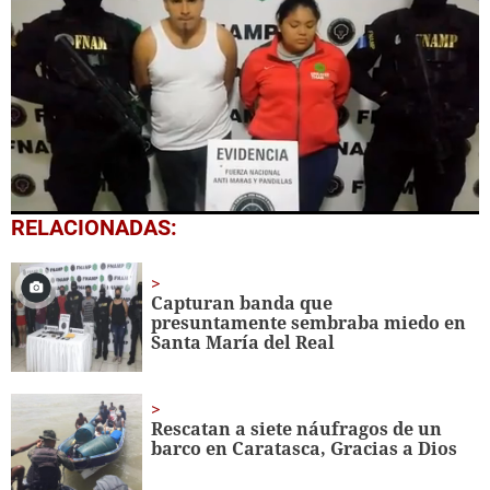
0
RELACIONADAS:
seconds
of
1
minute,
Capturan banda que
5
presuntamente sembraba miedo en
seconds
Santa María del Real
Rescatan a siete náufragos de un
barco en Caratasca, Gracias a Dios