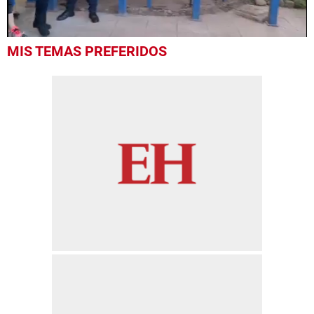
0
MIS TEMAS PREFERIDOS
seconds
of
27
seconds