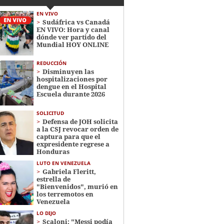
EN VIVO
Sudáfrica vs Canadá
EN VIVO: Hora y canal
dónde ver partido del
Mundial HOY ONLINE
REDUCCIÓN
Disminuyen las
hospitalizaciones por
dengue en el Hospital
Escuela durante 2026
SOLICITUD
Defensa de JOH solicita
a la CSJ revocar orden de
captura para que el
expresidente regrese a
Honduras
LUTO EN VENEZUELA
Gabriela Fleritt,
estrella de
"Bienvenidos", murió en
los terremotos en
Venezuela
LO DIJO
Scaloni: "Messi podía