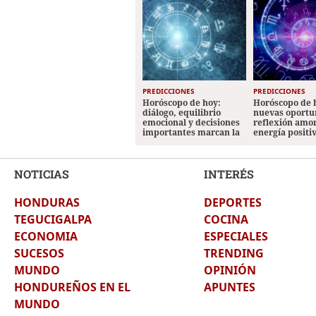
PREDICCIONES
PREDICCIONES
Horóscopo de hoy:
Horóscopo de 
diálogo, equilibrio
nuevas oportu
emocional y decisiones
reflexión amo
importantes marcan la
energía positi
jornada
los signos
NOTICIAS
INTERÉS
HONDURAS
DEPORTES
TEGUCIGALPA
COCINA
ECONOMIA
ESPECIALES
SUCESOS
TRENDING
MUNDO
OPINIÓN
HONDUREÑOS EN EL
APUNTES
MUNDO