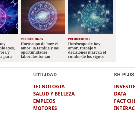
PREDICCIONES
PREDICCIONES
hoy:
Horóscopo de hoy: el
Horóscopo de hoy:
nidades,
amor, la familia y las
amor, trabajo y
rosa y
oportunidades
decisiones marcan el
va para
laborales toman
rumbo de los signos
protagonismo
UTILIDAD
EH PLUS
TECNOLOGÍA
INVESTI
SALUD Y BELLEZA
DATA
EMPLEOS
FACT CH
MOTORES
INTERAC