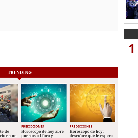
1
TRENDING
PREDICCIONES
PREDICCIONES
ete de
Horóscopo de hoy abre
Horóscopo de hoy:
ario en un
puertas a Libra y
descubre qué le espera