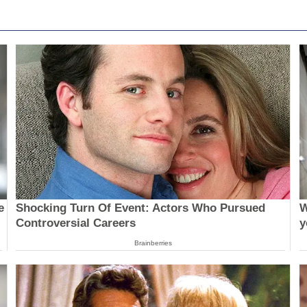
e
Shocking Turn Of Event: Actors Who Pursued
W
Controversial Careers
y
Brainberries