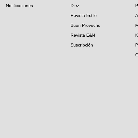
Notificaciones
Diez
P
Revista Estilo
A
Buen Provecho
M
Revista E&N
K
Suscripción
P
C