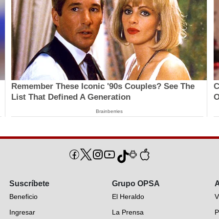
Remember These Iconic '90s Couples? See The
C
List That Defined A Generation
O
Brainberries
Suscríbete
Grupo OPSA
A
Beneficio
El Heraldo
V
Ingresar
La Prensa
P