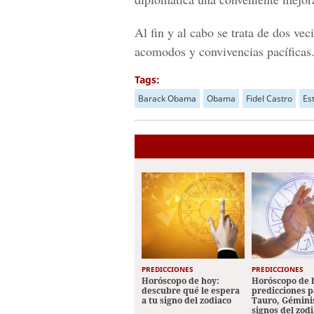
Al fin y al cabo se trata de dos ve
acomodos y convivencias pacíficas
Tags:
Barack Obama
Obama
Fidel Castro
Es
PREDICCIONES
PREDICCIONES
Horóscopo de hoy:
Horóscopo de 
descubre qué le espera
predicciones p
a tu signo del zodiaco
Tauro, Géminis
signos del zod