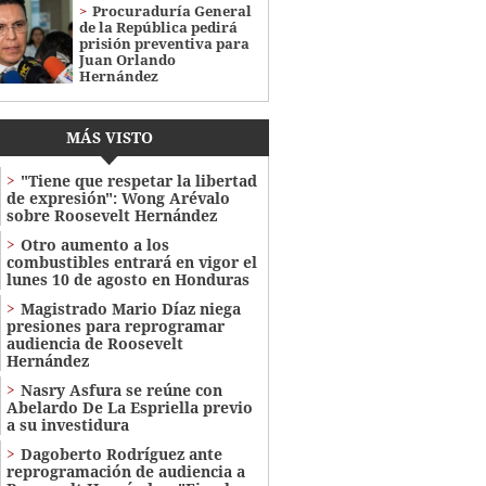
Procuraduría General
de la República pedirá
prisión preventiva para
Juan Orlando
Hernández
MÁS VISTO
"Tiene que respetar la libertad
de expresión": Wong Arévalo
sobre Roosevelt Hernández
Otro aumento a los
combustibles entrará en vigor el
lunes 10 de agosto en Honduras
Magistrado Mario Díaz niega
presiones para reprogramar
audiencia de Roosevelt
Hernández
Nasry Asfura se reúne con
Abelardo De La Espriella previo
a su investidura
Dagoberto Rodríguez ante
reprogramación de audiencia a