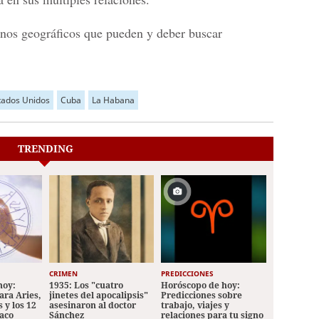
cinos geográficos que pueden y deber buscar
.
tados Unidos
Cuba
La Habana
TRENDING
CRIMEN
PREDICCIONES
hoy:
1935: Los "cuatro
Horóscopo de hoy:
ara Aries,
jinetes del apocalipsis"
Predicciones sobre
 y los 12
asesinaron al doctor
trabajo, viajes y
iaco
Sánchez
relaciones para tu signo