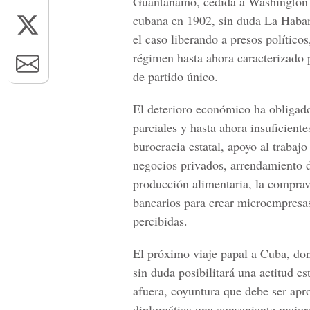
Guantánamo, cedida a Washington p
cubana en 1902, sin duda La Habana
el caso liberando a presos políticos
régimen hasta ahora caracterizado p
de partido único.
El deterioro económico ha obligad
parciales y hasta ahora insuficient
burocracia estatal, apoyo al trabaj
negocios privados, arrendamiento de
producción alimentaria, la comprav
bancarios para crear microempresas
percibidas.
El próximo viaje papal a Cuba, don
sin duda posibilitará una actitud es
afuera, coyuntura que debe ser apro
diplomática una conveniente mejora