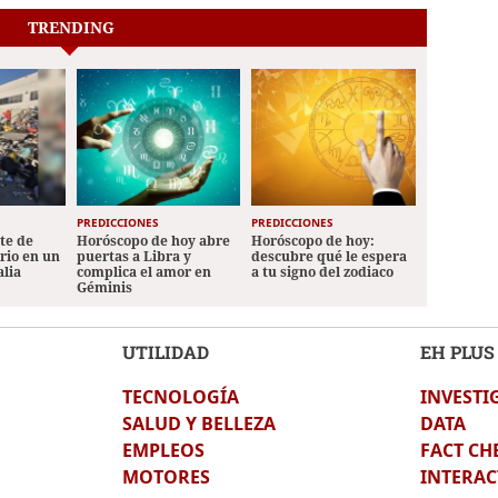
TRENDING
PREDICCIONES
PREDICCIONES
ete de
Horóscopo de hoy abre
Horóscopo de hoy:
ario en un
puertas a Libra y
descubre qué le espera
alia
complica el amor en
a tu signo del zodiaco
Géminis
UTILIDAD
EH PLUS
TECNOLOGÍA
INVESTI
SALUD Y BELLEZA
DATA
EMPLEOS
FACT CH
MOTORES
INTERAC