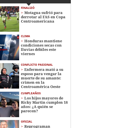
FINALIZÓ
Motagua sufrió para
derrotar al FAS en Copa
Centroamericana
CLIMA
Honduras mantiene
condiciones secas con
lluvias débiles este
viernes
CONFLICTO PASIONAL
Enfermera mató a su
esposo para vengar la
muerte de su amante:
crimen en la
Centroamérica Oeste
CUMPLEAÑOS
Los hijos mayores de
Ricky Martin cumplen 18
años: ¿A quién se
parecen?
OFICIAL
Reprograman