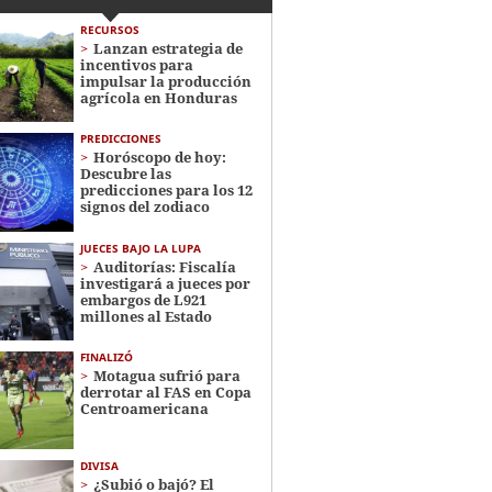
RECURSOS
Lanzan estrategia de
incentivos para
impulsar la producción
agrícola en Honduras
PREDICCIONES
Horóscopo de hoy:
Descubre las
predicciones para los 12
signos del zodiaco
JUECES BAJO LA LUPA
Auditorías: Fiscalía
investigará a jueces por
embargos de L921
millones al Estado
FINALIZÓ
Motagua sufrió para
derrotar al FAS en Copa
Centroamericana
DIVISA
¿Subió o bajó? El