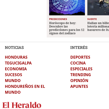
PREDICCIONES
SUERTE
Horóscopo de hoy:
Hallan un bill
Descubre las
lotería millon
predicciones para los 12
basurero de It
signos del zodiaco
NOTICIAS
INTERÉS
HONDURAS
DEPORTES
TEGUCIGALPA
COCINA
ECONOMIA
ESPECIALES
SUCESOS
TRENDING
MUNDO
OPINIÓN
HONDUREÑOS EN EL
APUNTES
MUNDO