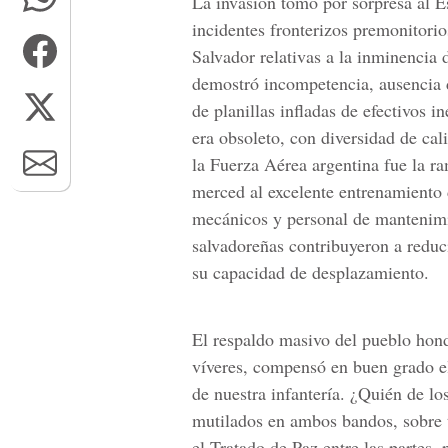
La invasión tomó por sorpresa al E
incidentes fronterizos premonitorio
Salvador relativas a la inminencia
demostró incompetencia, ausencia d
de planillas infladas de efectivos 
era obsoleto, con diversidad de cal
la Fuerza Aérea argentina fue la ra
merced al excelente entrenamiento d
mecánicos y personal de mantenimie
salvadoreñas contribuyeron a reduc
su capacidad de desplazamiento.
El respaldo masivo del pueblo hon
víveres, compensó en buen grado e
de nuestra infantería. ¿Quién de l
mutilados en ambos bandos, sobre t
el Tratado de Paz entre las partes, 