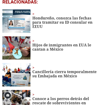
0
RELACIONADAS:
seconds
of
58
seconds
Hondureño, conozca las fechas
para tramitar su ID consular en
EEUU
Hijos de inmigrantes en EUA le
cantan a México
Cancillería cierra temporalmente
su Embajada en México
Conoce a los perros detrás del
rescate de sobrevivientes en