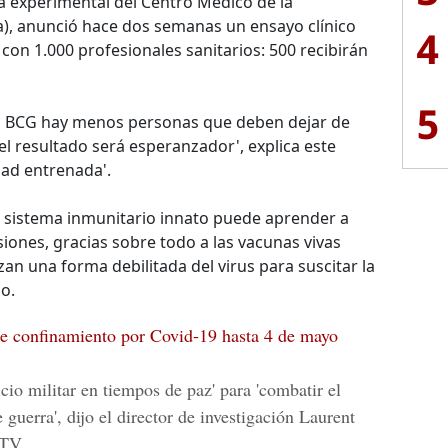
a experimental del Centro Médico de la
), anunció hace dos semanas un ensayo clínico
4
 con 1.000 profesionales sanitarios: 500 recibirán
5
la BCG hay menos personas que deben dejar de
el resultado será esperanzador', explica este
dad entrenada'.
o sistema inmunitario innato puede aprender a
iones, gracias sobre todo a las vacunas vivas
an una forma debilitada del virus para suscitar la
o.
e confinamiento por Covid-19 hasta 4 de mayo
io militar en tiempos de paz' para 'combatir el
guerra', dijo el director de investigación Laurent
 TV.