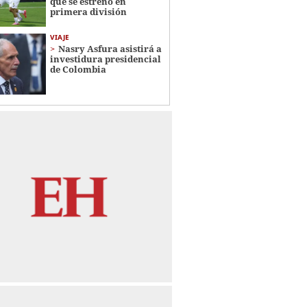
que se estrenó en
primera división
VIAJE
Nasry Asfura asistirá a
investidura presidencial
de Colombia