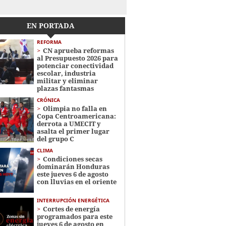
EN PORTADA
REFORMA
CN aprueba reformas
al Presupuesto 2026 para
potenciar conectividad
escolar, industria
militar y eliminar
plazas fantasmas
CRÓNICA
Olimpia no falla en
Copa Centroamericana:
derrota a UMECIT y
asalta el primer lugar
del grupo C
CLIMA
Condiciones secas
dominarán Honduras
este jueves 6 de agosto
con lluvias en el oriente
INTERRUPCIÓN ENERGÉTICA
Cortes de energía
programados para este
jueves 6 de agosto en