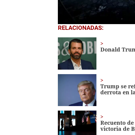
0
RELACIONADAS:
seconds
of
1
minute,
Donald Trump
34
seconds
Volume
0%
Trump se ref
derrota en l
Recuento de 
victoria de 