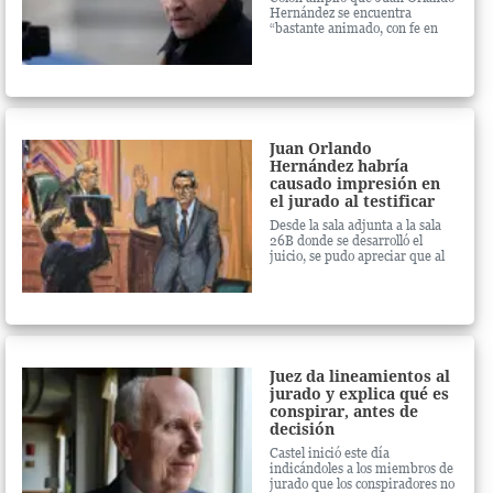
Hernández se encuentra
“bastante animado, con fe en
Dios”. Además, adelantó que si
no hay consenso en el jurado
habrá un nuevo juicio
Juan Orlando
Hernández habría
causado impresión en
el jurado al testificar
en su juicio
Desde la sala adjunta a la sala
26B donde se desarrolló el
juicio, se pudo apreciar que al
menos la mitad del jurado
estuvo muy atento a las
declaraciones de JOH
Juez da lineamientos al
jurado y explica qué es
conspirar, antes de
decisión
Castel inició este día
indicándoles a los miembros de
jurado que los conspiradores no