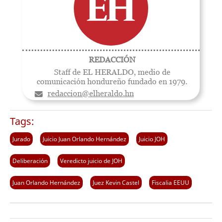
REDACCIÓN
Staff de EL HERALDO, medio de
comunicación hondureño fundado en 1979.
redaccion@elheraldo.hn
Tags:
Jurado
Juicio Juan Orlando Hernández
Juicio JOH
Deliberación
Veredicto juicio de JOH
Juan Orlando Hernández
Juez Kevin Castel
Fiscalia EEUU