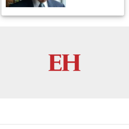
suelen difundir sus planes. Una
conspiración casi
invariablemente se caracteriza
por el secreto”