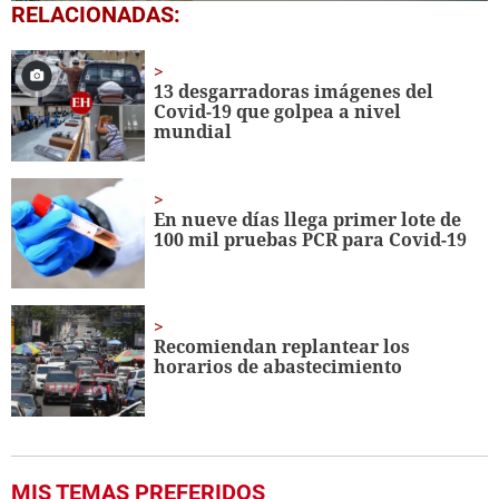
0
RELACIONADAS:
of
1
minute,
5
13 desgarradoras imágenes del
seconds
Covid-19 que golpea a nivel
mundial
En nueve días llega primer lote de
100 mil pruebas PCR para Covid-19
Recomiendan replantear los
horarios de abastecimiento
MIS TEMAS PREFERIDOS