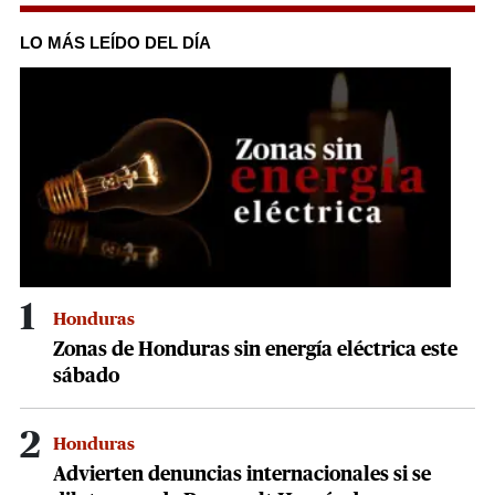
0
seconds
of
LO MÁS LEÍDO DEL DÍA
1
minute,
26
seconds
1
Honduras
Zonas de Honduras sin energía eléctrica este
sábado
2
Honduras
Advierten denuncias internacionales si se