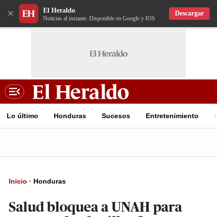
El Heraldo
×
Descargar
Noticias al instante. Disponible en Google y IOS
Lo último
Honduras
Sucesos
Entretenimiento
Inicio
·
Honduras
Salud bloquea a UNAH para