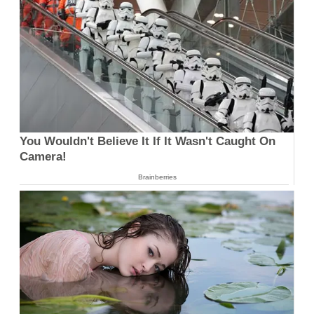
You Wouldn't Believe It If It Wasn't Caught On
Camera!
Brainberries