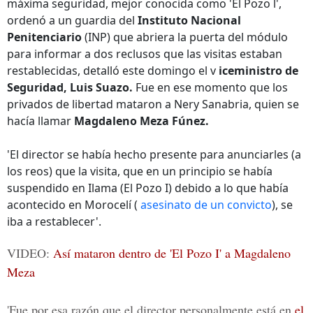
máxima seguridad, mejor conocida como 'El Pozo l',
ordenó a un guardia del
Instituto Nacional
Penitenciario
(INP) que abriera la puerta del módulo
para informar a dos reclusos que las visitas estaban
restablecidas, detalló este domingo el v
iceministro de
Seguridad, Luis Suazo.
Fue en ese momento que los
privados de libertad mataron a Nery Sanabria, quien se
hacía llamar
Magdaleno Meza Fúnez.
'El director se había hecho presente para anunciarles (a
los reos) que la visita, que en un principio se había
suspendido en Ilama (El Pozo I) debido a lo que había
acontecido en Morocelí (
asesinato de un convicto
), se
iba a restablecer'.
VIDEO:
Así mataron dentro de 'El Pozo I' a Magdaleno
Meza
'Fue por esa razón que el director personalmente está en
el