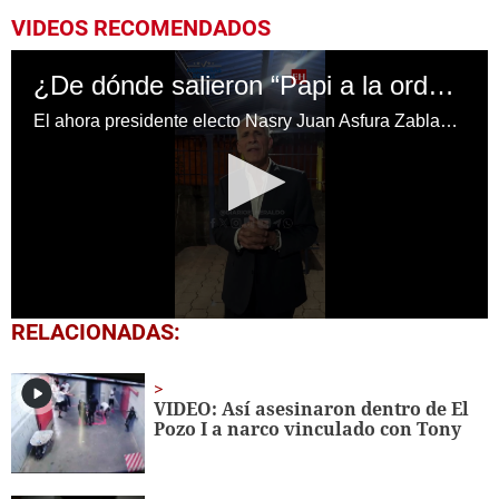
VIDEOS RECOMENDADOS
¿De dónde salieron “Papi a la orden” y “Tito”, los apodos de Nasry Asfura?
El ahora presidente electo Nasry Juan Asfura Zablah es conocido popularmente como “Papi a la orden” y “Tito”, apodos que surgieron de su trato cercano con la gente.
0
RELACIONADAS:
seconds
of
1
minute,
VIDEO: Así asesinaron dentro de El
37
Pozo I a narco vinculado con Tony
seconds