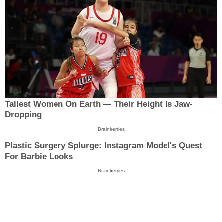
Tallest Women On Earth — Their Height Is Jaw-
Dropping
Brainberries
Plastic Surgery Splurge: Instagram Model's Quest
For Barbie Looks
Brainberries