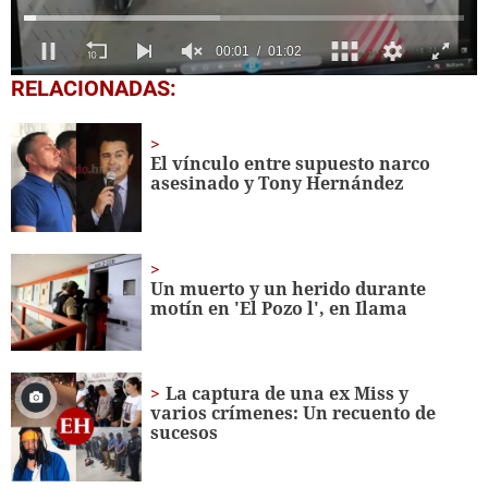
0
RELACIONADAS:
seconds
of
1
minute,
El vínculo entre supuesto narco
2
asesinado y Tony Hernández
seconds
Un muerto y un herido durante
motín en 'El Pozo l', en Ilama
La captura de una ex Miss y
varios crímenes: Un recuento de
sucesos