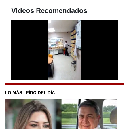
Videos Recomendados
0
seconds
of
LO MÁS LEÍDO DEL DÍA
41
seconds