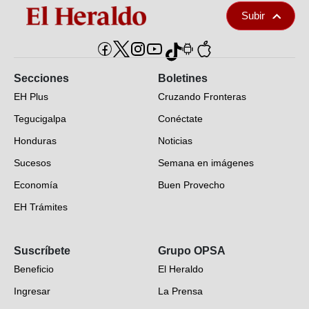
Subir
Secciones
Boletines
EH Plus
Cruzando Fronteras
Tegucigalpa
Conéctate
Honduras
Noticias
Sucesos
Semana en imágenes
Economía
Buen Provecho
EH Trámites
Opinión
Suscríbete
Grupo OPSA
EH Verifica
Beneficio
El Heraldo
Fotogalerías
Ingresar
La Prensa
Deportes