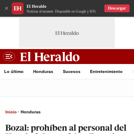
El Heraldo
×
Descargar
Noticias al instante. Disponible en Google y IOS
Lo último
Honduras
Sucesos
Entretenimiento
Inicio
·
Honduras
Bozal: prohíben al personal del