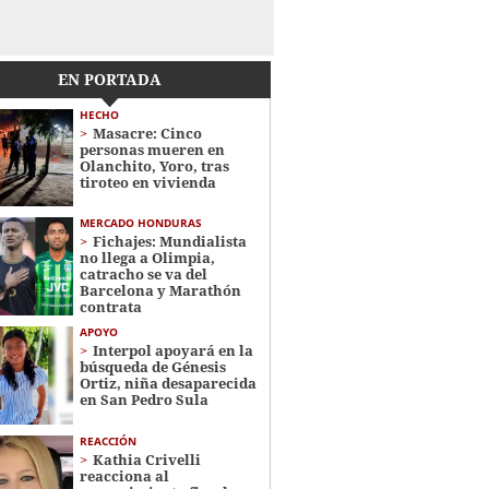
EN PORTADA
HECHO
Masacre: Cinco
personas mueren en
Olanchito, Yoro, tras
tiroteo en vivienda
MERCADO HONDURAS
Fichajes: Mundialista
no llega a Olimpia,
catracho se va del
Barcelona y Marathón
contrata
APOYO
Interpol apoyará en la
búsqueda de Génesis
Ortiz, niña desaparecida
en San Pedro Sula
REACCIÓN
Kathia Crivelli
reacciona al