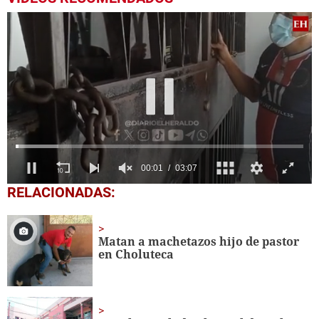
00:02
03:07
0
RELACIONADAS:
seconds
of
3
minutes,
Matan a machetazos hijo de pastor
7
en Choluteca
seconds