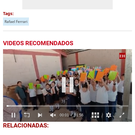
Tags:
Rafael Ferrari
VIDEOS RECOMENDADOS
0
RELACIONADAS:
seconds
of