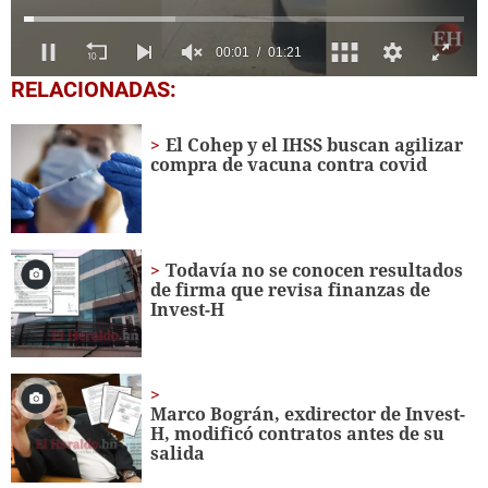
0
RELACIONADAS:
seconds
of
1
El Cohep y el IHSS buscan agilizar
minute,
compra de vacuna contra covid
21
seconds
Todavía no se conocen resultados
de firma que revisa finanzas de
Invest-H
Marco Bográn, exdirector de Invest-
H, modificó contratos antes de su
salida