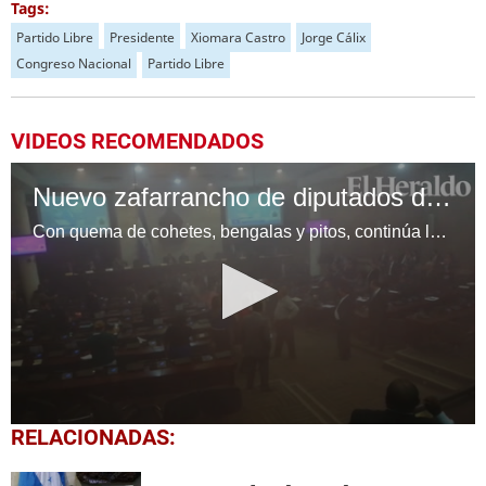
Tags:
Partido Libre
Presidente
Xiomara Castro
Jorge Cálix
Congreso Nacional
Partido Libre
VIDEOS RECOMENDADOS
Nuevo zafarrancho de diputados de Libre en el Congreso Nacional
Con quema de cohetes, bengalas y pitos, continúa la insurrección legislativa por parte de los diputados de Libre.
0
RELACIONADAS:
seconds
of
31