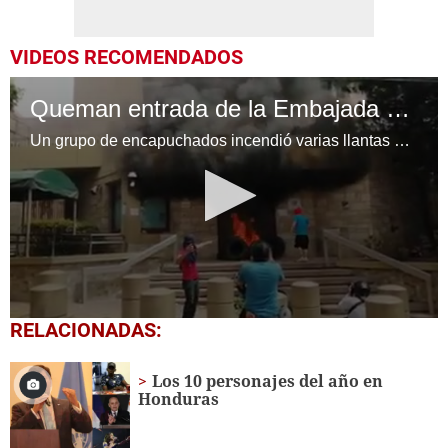
VIDEOS RECOMENDADOS
Queman entrada de la Embajada de Estados Unidos en Honduras
Un grupo de encapuchados incendió varias llantas en la entrada principal de la Embajada de Estados Unidos en Honduras durante el segundo día de paro nacional.
0
RELACIONADAS:
seconds
of
38
Los 10 personajes del año en
seconds
Honduras