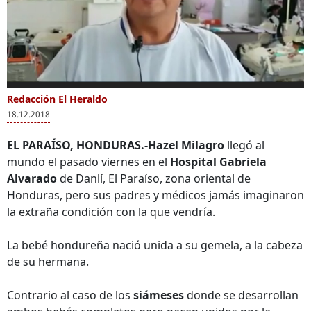
0
seconds
Redacción El Heraldo
Más Videos
of
18.12.2018
0
seconds
EL PARAÍSO, HONDURAS.-Hazel Milagro
llegó al
mundo el pasado viernes en el
Hospital Gabriela
Alvarado
de Danlí, El Paraíso, zona oriental de
Parásitos se lleva el
Honduras: Extraña
Trum
Honduras, pero sus padres y médicos jamás imaginaron
premio a Mejor
enfermedad le llena
victo
la extraña condición con la que vendría.
película
el abdomen de
'Pará
internacional
líquido
Ósca
La bebé hondureña nació unida a su gemela, a la cabeza
de su hermana.
Contrario al caso de los
siámeses
donde se desarrollan