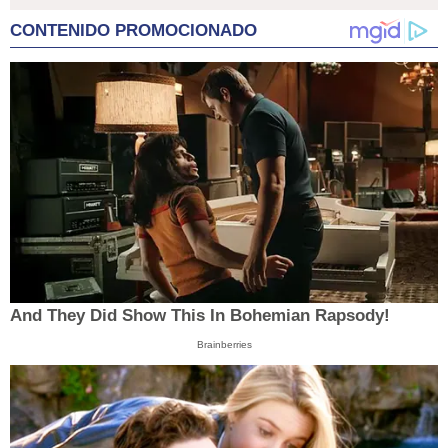
CONTENIDO PROMOCIONADO
And They Did Show This In Bohemian Rapsody!
Brainberries