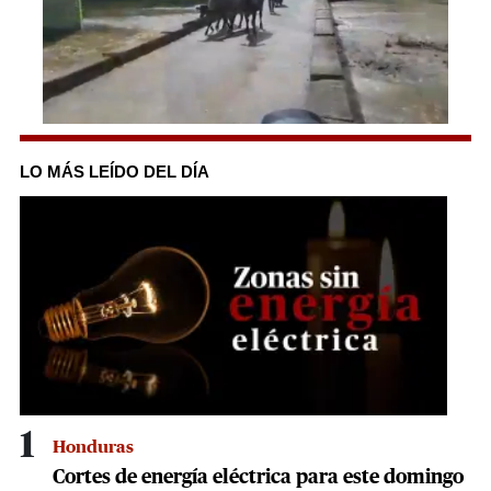
0
seconds
of
LO MÁS LEÍDO DEL DÍA
1
minute,
9
seconds
1
Honduras
Cortes de energía eléctrica para este domingo