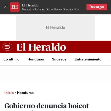
El Heraldo
×
Descargar
Noticias al instante. Disponible en Google y IOS
Lo último
Honduras
Sucesos
Entretenimiento
Inicio
·
Honduras
Gobierno denuncia boicot