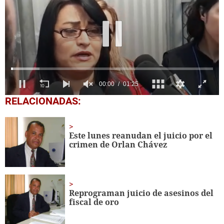
0
RELACIONADAS:
seconds
of
1
minute,
Este lunes reanudan el juicio por el
25
crimen de Orlan Chávez
seconds
Reprograman juicio de asesinos del
fiscal de oro