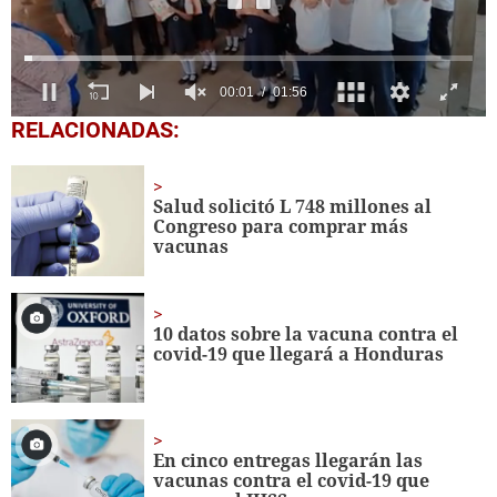
00:04
01:56
0
RELACIONADAS:
of
1
minute,
56
Salud solicitó L 748 millones al
seconds
Congreso para comprar más
vacunas
10 datos sobre la vacuna contra el
covid-19 que llegará a Honduras
En cinco entregas llegarán las
vacunas contra el covid-19 que