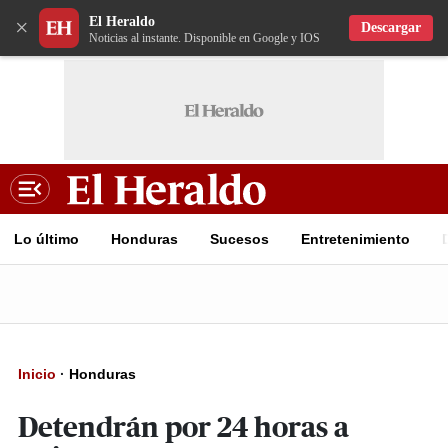
El Heraldo
×
Descargar
Noticias al instante. Disponible en Google y IOS
Lo último
Honduras
Sucesos
Entretenimiento
Inicio
·
Honduras
Detendrán por 24 horas a