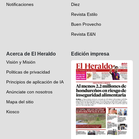
Notificaciones
Diez
Videos
Revista Estilo
Hondureños en el mundo
Buen Provecho
Revista E&N
Suscripción
Acerca de El Heraldo
Edición impresa
Visión y Misión
Politicas de privacidad
Principios de aplicación de IA
Anúnciate con nosotros
Mapa del sitio
Kiosco
Preguntas frecuentes
Contáctenos