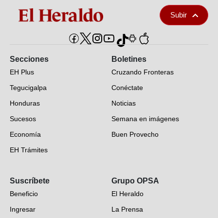
Subir
Secciones
Boletines
EH Plus
Cruzando Fronteras
Tegucigalpa
Conéctate
Honduras
Noticias
Sucesos
Semana en imágenes
Economía
Buen Provecho
EH Trámites
Opinión
Suscríbete
Grupo OPSA
EH Verifica
Beneficio
El Heraldo
Fotogalerías
Ingresar
La Prensa
Deportes