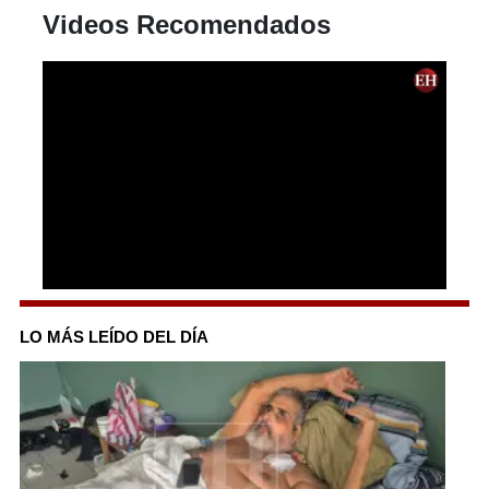
Videos Recomendados
0
seconds
of
LO MÁS LEÍDO DEL DÍA
6
hours,
2
minutes,
35
seconds