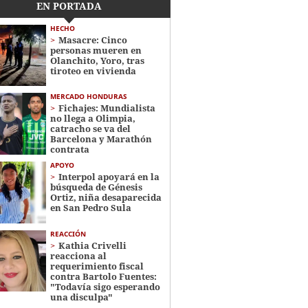
EN PORTADA
HECHO
Masacre: Cinco
personas mueren en
Olanchito, Yoro, tras
tiroteo en vivienda
MERCADO HONDURAS
Fichajes: Mundialista
no llega a Olimpia,
catracho se va del
Barcelona y Marathón
contrata
APOYO
Interpol apoyará en la
búsqueda de Génesis
Ortiz, niña desaparecida
en San Pedro Sula
REACCIÓN
Kathia Crivelli
reacciona al
requerimiento fiscal
contra Bartolo Fuentes:
"Todavía sigo esperando
una disculpa"