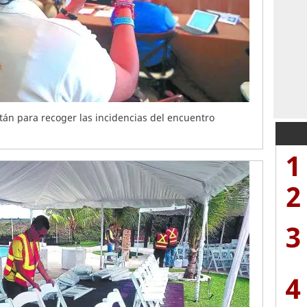
án para recoger las incidencias del encuentro
1
2
3
4