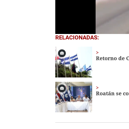
0
RELACIONADAS:
seconds
of
30
seconds
Volume
Retorno de C
0%
Roatán se co