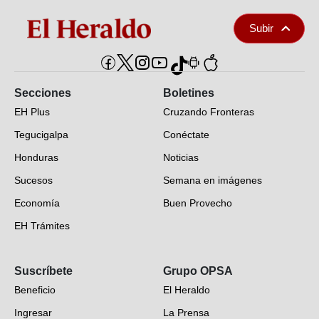
Subir
Secciones
Boletines
EH Plus
Cruzando Fronteras
Tegucigalpa
Conéctate
Honduras
Noticias
Sucesos
Semana en imágenes
Economía
Buen Provecho
EH Trámites
Opinión
Suscríbete
Grupo OPSA
EH Verifica
Beneficio
El Heraldo
Fotogalerías
Ingresar
La Prensa
Deportes