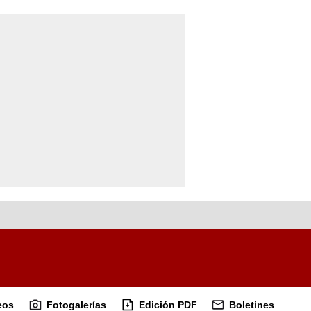
eos
Fotogalerías
Edición PDF
Boletines