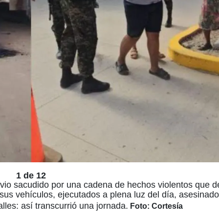
1 de 12
 vio sacudido por una cadena de hechos violentos que de
s vehículos, ejecutados a plena luz del día, asesinado
les: así transcurrió una jornada.
Foto: Cortesía