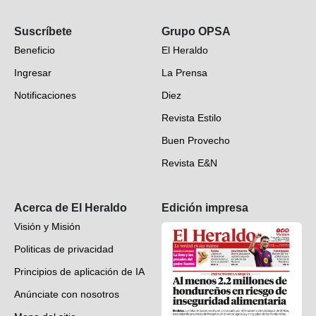
Opinión
Suscríbete
Grupo OPSA
EH Verifica
Beneficio
El Heraldo
Fotogalerías
Ingresar
La Prensa
Deportes
Notificaciones
Diez
Videos
Revista Estilo
Hondureños en el mundo
Buen Provecho
Revista E&N
Suscripción
Acerca de El Heraldo
Edición impresa
Visión y Misión
Politicas de privacidad
Principios de aplicación de IA
Anúnciate con nosotros