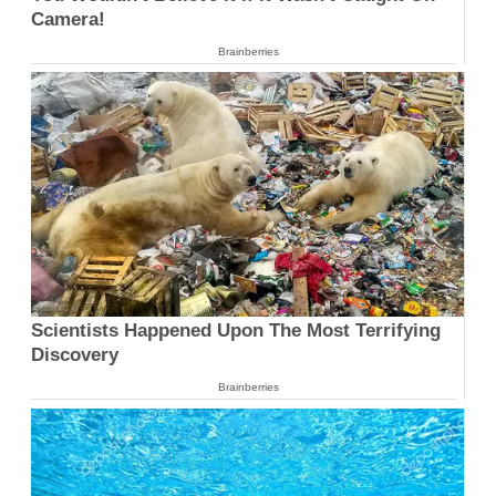
Camera!
Brainberries
Scientists Happened Upon The Most Terrifying
Discovery
Brainberries