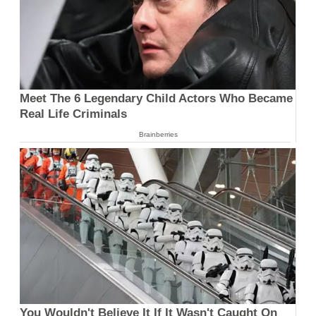
Meet The 6 Legendary Child Actors Who Became
Real Life Criminals
Brainberries
You Wouldn't Believe It If It Wasn't Caught On