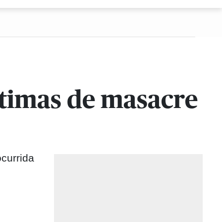
íctimas de masacre
currida