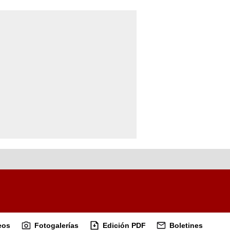
eos
Fotogalerías
Edición PDF
Boletines