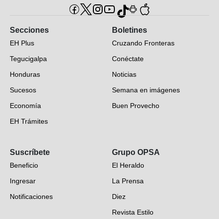
Secciones
Boletines
EH Plus
Cruzando Fronteras
Tegucigalpa
Conéctate
Honduras
Noticias
Sucesos
Semana en imágenes
Economía
Buen Provecho
EH Trámites
Opinión
Suscríbete
Grupo OPSA
EH Verifica
Beneficio
El Heraldo
Fotogalerías
Ingresar
La Prensa
Deportes
Notificaciones
Diez
Videos
Revista Estilo
Hondureños en el mundo