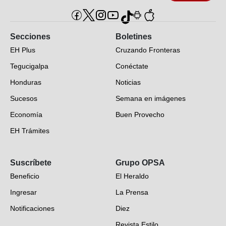
Secciones
Boletines
EH Plus
Cruzando Fronteras
Tegucigalpa
Conéctate
Honduras
Noticias
Sucesos
Semana en imágenes
Economía
Buen Provecho
EH Trámites
Opinión
Suscríbete
Grupo OPSA
EH Verifica
Beneficio
El Heraldo
Fotogalerías
Ingresar
La Prensa
Deportes
Notificaciones
Diez
Videos
Revista Estilo