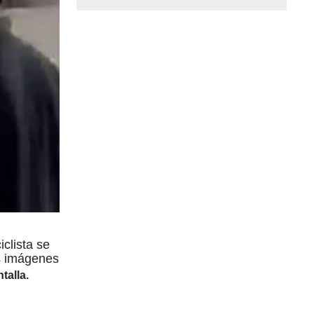
clista se
as imágenes
talla.