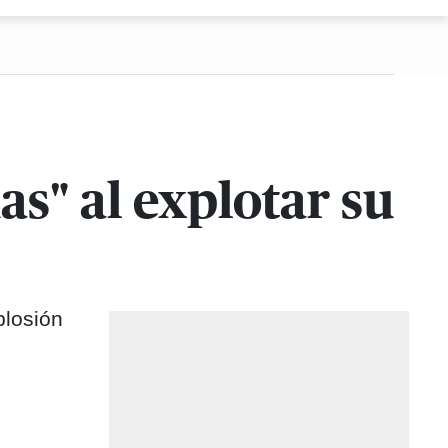
as" al explotar su
plosión