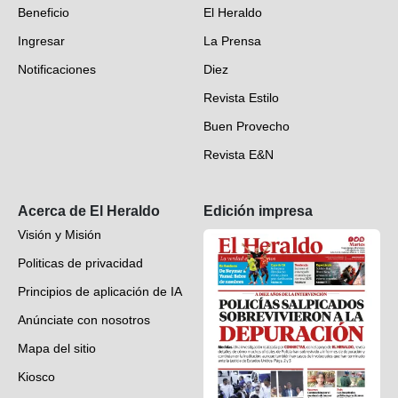
Beneficio
El Heraldo
Fotogalerías
Ingresar
La Prensa
Deportes
Notificaciones
Diez
Videos
Revista Estilo
Hondureños en el mundo
Buen Provecho
Revista E&N
Suscripción
Acerca de El Heraldo
Edición impresa
Visión y Misión
Politicas de privacidad
Principios de aplicación de IA
Anúnciate con nosotros
Mapa del sitio
Kiosco