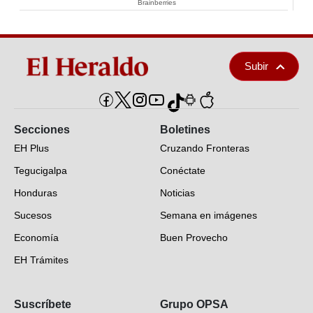
Brainberries
Subir
Secciones
Boletines
EH Plus
Cruzando Fronteras
Tegucigalpa
Conéctate
Honduras
Noticias
Sucesos
Semana en imágenes
Economía
Buen Provecho
EH Trámites
Opinión
Suscríbete
Grupo OPSA
EH Verifica